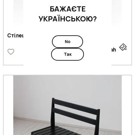
БАЖАЄТЕ
УКРАЇНСЬКОЮ?
Стілець "C-5 розкладний"
No
0
uah
Так