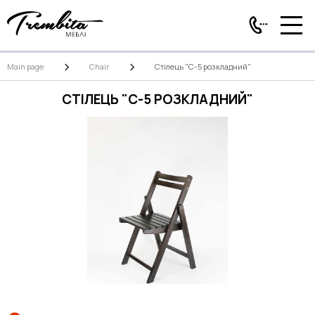
Main page
Chair
Стілець "C-5 розкладний"
СТІЛЕЦЬ "C-5 РОЗКЛАДНИЙ"