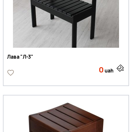
Лава "Л-3"
0
uah