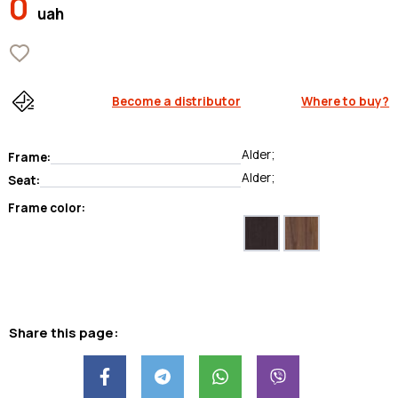
0
uah
Become a distributor
Where to buy?
Аlder;
Frame:
Аlder;
Seat:
Frame color:
Share this page: