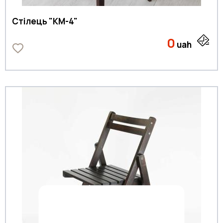
Стілець "KM-4"
0
uah