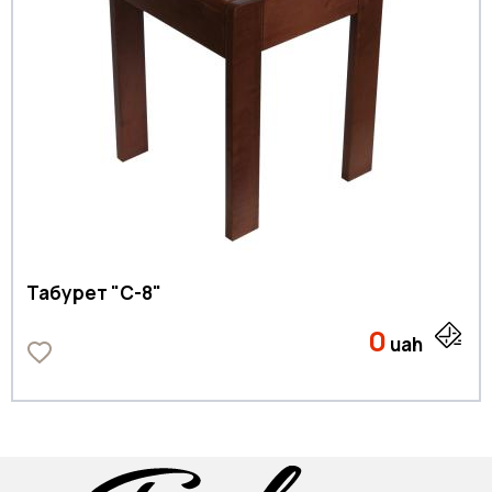
Табурет "C-8"
0
uah