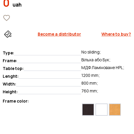
0
uah
Become a distributor
Where to buy?
No sliding;
Type:
Вільха або Бук;
Frame:
МДФ Ламіноване HPL;
Table top:
1200 mm;
Lenght:
800 mm;
Width:
760 mm;
Height:
Frame color: