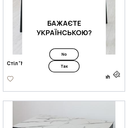
БАЖАЄТЕ
УКРАЇНСЬКОЮ?
No
Стіл "Мілан 2"
Так
0
uah