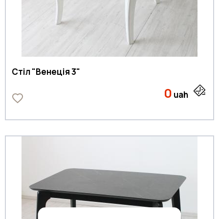
Стіл "Венеція 3"
0
uah