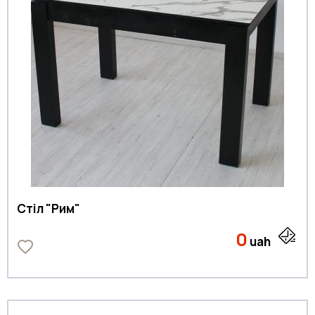
Стіл "Рим"
0
uah