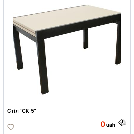
Стіл "СК-5"
0
uah