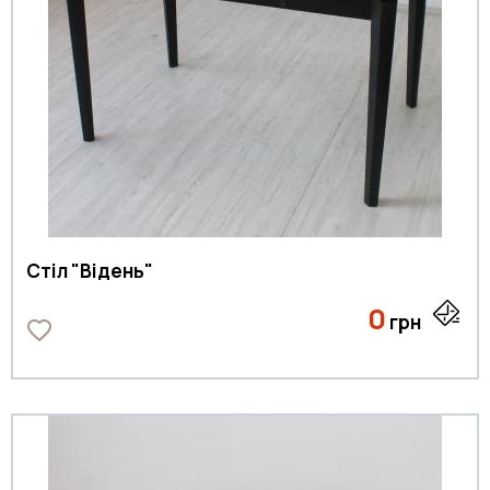
Стіл "Відень"
0
грн