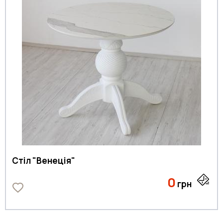
Стіл "Венеція"
0
грн