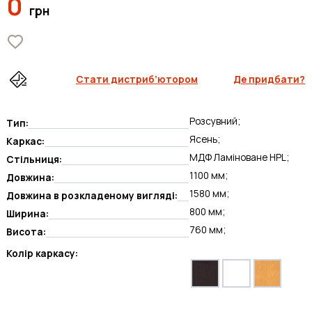
0
грн
Стати дистриб’ютором
Де придбати?
Розсувний;
Тип:
Ясень;
Каркас:
МДФ Ламіноване HPL;
Стільниця:
1100 мм;
Довжина:
1580 мм;
Довжина в розкладеному вигляді:
800 мм;
Ширина:
760 мм;
Висота:
Колір каркасу: