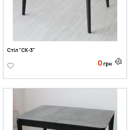
Стіл "СК-3"
0
грн